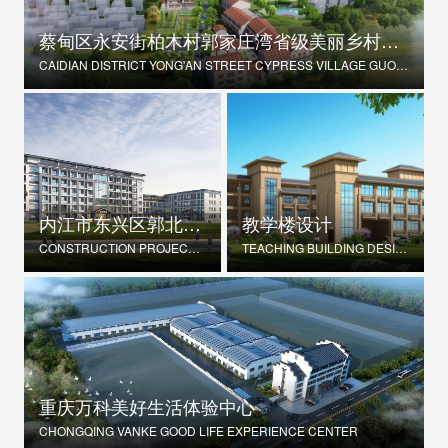
蔡甸区永安街柏木村郭家庄湾省级美丽乡村试点建设项目
CAIDIAN DISTRICT YONG'AN STREET CYPRESS VILLAGE GUOJIAZHUANG BAY PROVINCIAL BEAUTIFUL VILLAGE PILOT CONSTRUCTION PROJECT
内江市东兴区郭北养老服务中心建设项目
教学楼设计
CONSTRUCTION PROJECT OF GUOBEI ELDERLY SERVICE CENTER IN DONGXING DISTRICT, NEIJIANG CITY
TEACHING BUILDING DESIGN
重庆万科美好生活体验中心
CHONGQING VANKE GOOD LIFE EXPERIENCE CENTER